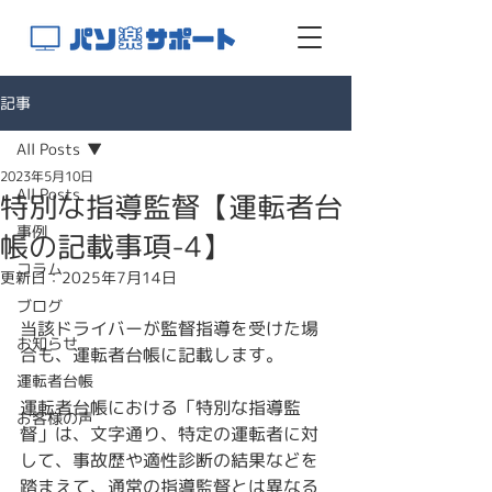
記事
All Posts
2023年5月10日
All Posts
特別な指導監督【運転者台
事例
帳の記載事項-4】
コラム
更新日：
2025年7月14日
ブログ
当該ドライバーが監督指導を受けた場
お知らせ
合も、運転者台帳に記載します。
運転者台帳
運転者台帳における「特別な指導監
お客様の声
督」は、文字通り、特定の運転者に対
して、事故歴や適性診断の結果などを
踏まえて、通常の指導監督とは異なる