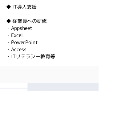
◆ IT導入支援
◆ 従業員への研修
・Appsheet
・Excel
・PowerPoint
・Access
・ITリテラシー教育等
パソコン業務をもっと楽に
中小企業のIT化をサポートします
少し数字を入力したりプルダウンを選ぶだけで面倒
な作業から​解放されます！
APPSHEET・EXCEL VBAを使って業務品質の向上
・
効率化
多くの方の仕事を楽にできたらと思っています