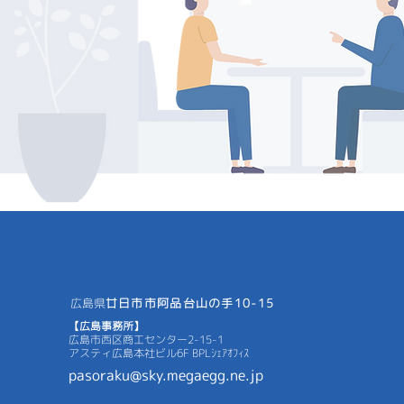
広島県
廿日市市阿品台山の手10-15
【広島事務所】
広島市西区商工センター2-15-1
アスティ広島本社ビル6F BPLｼｪｱｵﾌｨｽ
pasoraku@sky.megaegg.ne.jp